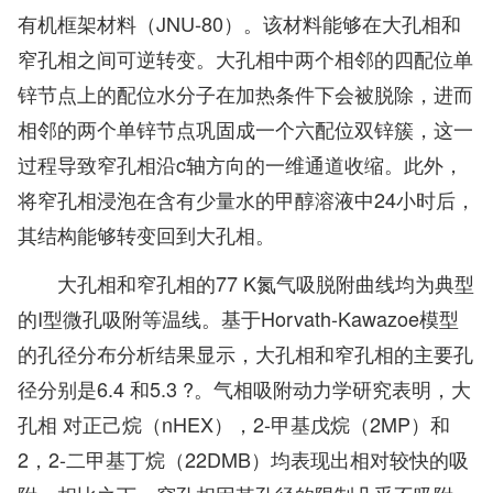
有机框架材料（JNU-80）。该材料能够在大孔相和
窄孔相之间可逆转变。大孔相中两个相邻的四配位单
锌节点上的配位水分子在加热条件下会被脱除，进而
相邻的两个单锌节点巩固成一个六配位双锌簇，这一
过程导致窄孔相沿c轴方向的一维通道收缩。此外，
将窄孔相浸泡在含有少量水的甲醇溶液中24小时后，
其结构能够转变回到大孔相。
大孔相和窄孔相的77 K氮气吸脱附曲线均为典型
的I型微孔吸附等温线。基于Horvath-Kawazoe模型
的孔径分布分析结果显示，大孔相和窄孔相的主要孔
径分别是6.4 和5.3 ?。气相吸附动力学研究表明，大
孔相 对正己烷（nHEX），2-甲基戊烷（2MP）和
2，2-二甲基丁烷（22DMB）均表现出相对较快的吸