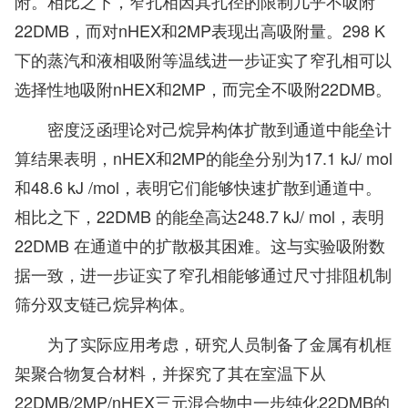
附。相比之下，窄孔相因其孔径的限制几乎不吸附
22DMB，而对nHEX和2MP表现出高吸附量。298 K
下的蒸汽和液相吸附等温线进一步证实了窄孔相可以
选择性地吸附nHEX和2MP，而完全不吸附22DMB。
密度泛函理论对己烷异构体扩散到通道中能垒计
算结果表明，nHEX和2MP的能垒分别为17.1 kJ/ mol
和48.6 kJ /mol，表明它们能够快速扩散到通道中。
相比之下，22DMB 的能垒高达248.7 kJ/ mol，表明
22DMB 在通道中的扩散极其困难。这与实验吸附数
据一致，进一步证实了窄孔相能够通过尺寸排阻机制
筛分双支链己烷异构体。
为了实际应用考虑，研究人员制备了金属有机框
架聚合物复合材料，并探究了其在室温下从
22DMB/2MP/nHEX三元混合物中一步纯化22DMB的