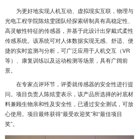
为更好地实现人机互动、虚拟现实互联，物理与
光电工程学院陈炫雯团队经探索研制具有高稳定性、
高灵敏性特征的传感器，并基于此设计出穿戴式柔性
传感系统。该系统可对人体数据实现无感、舒适、便
捷的实时监测与分析，可广泛应用于人机交互（VR
等）、康复训练以及运动检测等场景，具有广阔前
景。
在专家点评环节，评委就传感器的安全性进行提
问。项目负责人陈炫雯表示，该产品所选择的衬底材
料兼顾生物亲和性及安全性，已通过安全测试，可放
心使用。项目最终获得“最受欢迎奖”和“最佳项目
奖”。