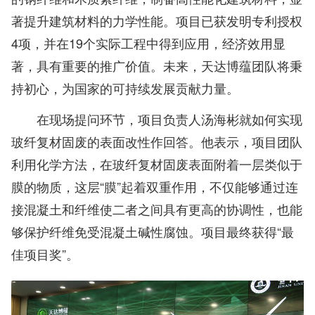
著提升建筑材料的力学性能。项目已获发明专利授权
4项，并在19个实际工程中得到应用，经济效用显
著，具有重要的推广价值。未来，天达博蕴团队将秉
持初心，为国家的可持续发展贡献力量。
在现场提问环节，项目负责人汤海彬就如何实现
玻纤复材固废的表面改性作回答。他表示，项目团队
利用化学方法，在玻纤复材固废表面附着一层类似于
膜的物质，这层“膜”起着双重作用，不仅能够通过连
接混凝土和纤维使二者之间具有更高的协调性，也能
够保护纤维免受混凝土碱性腐蚀。项目最终获得“最
佳项目奖”。