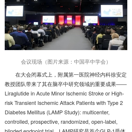
会议现场（图片来源：中国卒中学会）
在大会闭幕式上，附属第一医院神经内科徐安定
教授团队带来了其在脑卒中研究领域的重要成果——
Liraglutide in Acute Minor Ischemic Stroke or High-
risk Transient Ischemic Attack Patients with Type 2
Diabetes Mellitu
s (
LAMP Study)
: m
ulticenter
,
c
ontrolled
, p
rospective
, r
andomized
, o
pen-label
,
b
linded endpoint trial
。
LAMP研究是首个GLP-1受体