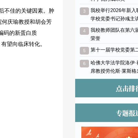
预后不佳的关键因素。肿
我校举行2026年新
3
学校党委书记孙彧主
院何庆瑜教授和胡会芳
我校教师团队在第六
4
NA编码的新蛋白质
荣誉
，有望向临床转化。
第十一届学校党委第
5
哈佛大学法学院洛伊
6
席教授劳伦斯·莱斯格
点击排
专题报