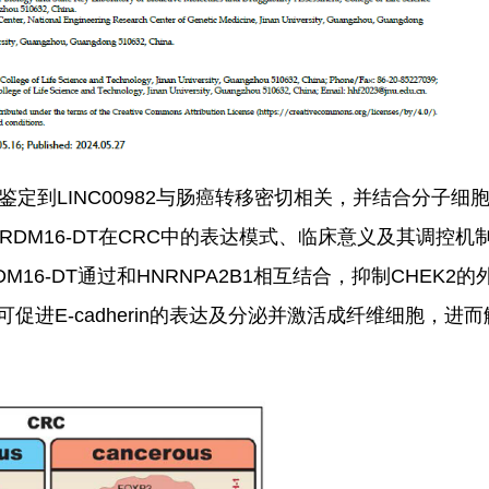
方法鉴定到LINC00982与肠癌转移密切相关，并结合分子
PRDM16-DT在CRC中的表达模式、临床意义及其调控
DM16-DT通过和HNRNPA2B1相互结合，抑制CHEK2
2可促进E-cadherin的表达及分泌并激活成纤维细胞，