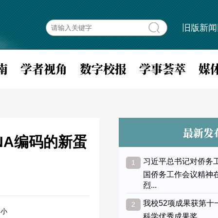
旧版新闻
南
学者视角
数字校报
学事荟萃
媒
最新发
NA编码的新蛋
习近平总书记对侨务
1
国侨务工作会议精神
烈...
我校52项成果获第十
2
小
科学优秀成果奖