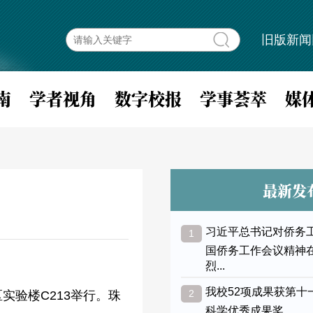
旧版新闻
南
学者视角
数字校报
学事荟萃
媒
最新发
习近平总书记对侨务
1
国侨务工作会议精神
烈...
我校52项成果获第十
2
实验楼C213举行。珠
科学优秀成果奖