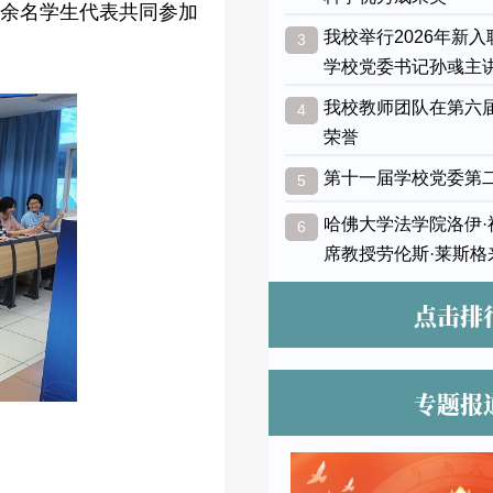
0余名学生代表共同参加
我校举行2026年新
3
学校党委书记孙彧主
我校教师团队在第六
4
荣誉
第十一届学校党委第
5
哈佛大学法学院洛伊
6
席教授劳伦斯·莱斯格
点击排
专题报