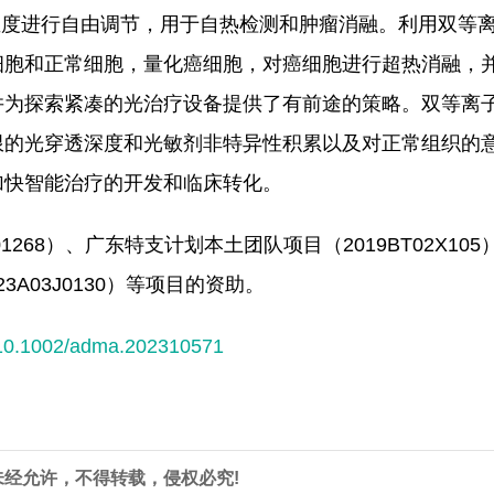
面温度进行自由调节，用于自热检测和肿瘤消融。利用双等
细胞和正常细胞，量化癌细胞，对癌细胞进行超热消融，
并为探索紧凑的光治疗设备提供了有前途的策略。双等离
限的光穿透深度和光敏剂非特异性积累以及对正常组织的
加快智能治疗的开发和临床转化。
01268）、广东特支计划本土团队项目（2019BT02X1
23A03J0130）等项目的资助。
ull/10.1002/adma.202310571
未经允许，不得转载，侵权必究!