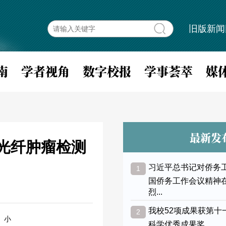
旧版新闻
南
学者视角
数字校报
学事荟萃
媒
最新发
发表光纤肿瘤检测
习近平总书记对侨务
1
国侨务工作会议精神
烈...
我校52项成果获第十
2
小
科学优秀成果奖