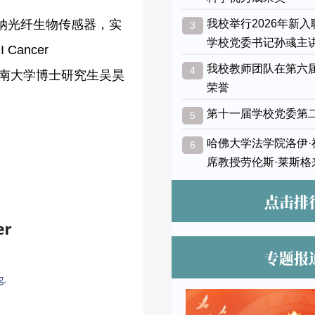
纳光纤生物传感器，实
我校举行2026年新
3
学校党委书记孙彧主
I Cancer
我校教师团队在第六
4
者，暨南大学博士研究生吴昊
荣誉
第十一届学校党委第
5
哈佛大学法学院洛伊
6
席教授劳伦斯·莱斯格
点击排
专题报