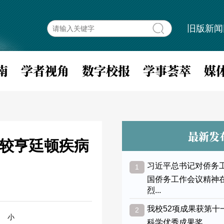
旧版新闻
南
学者视角
数字校报
学事荟萃
媒
最新发
比较亨廷顿疾病
习近平总书记对侨务
1
国侨务工作会议精神
烈...
我校52项成果获第十
2
小
科学优秀成果奖