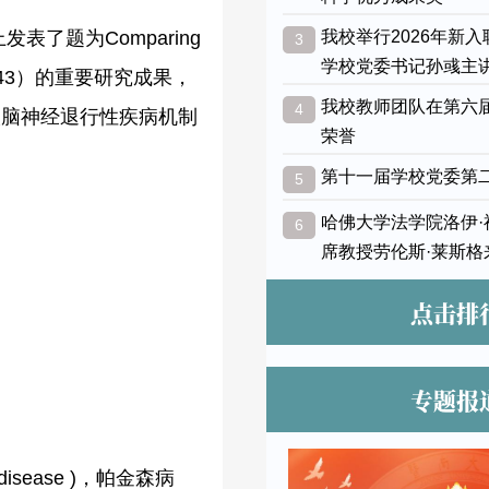
发表了题为Comparing
我校举行2026年新
3
学校党委书记孙彧主
023.113443）的重要研究成果，
我校教师团队在第六
4
人脑神经退行性疾病机制
荣誉
第十一届学校党委第
5
哈佛大学法学院洛伊
6
席教授劳伦斯·莱斯格
点击排
专题报
ease )，帕金森病