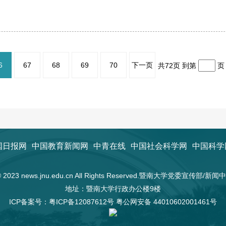
6
67
68
69
70
下一页
共72页 到第
国日报网
中国教育新闻网
中青在线
中国社会科学网
中国科学
t © 2023 news.jnu.edu.cn All Rights Reserved.暨南大学党委宣传部/
地址：暨南大学行政办公楼9楼
ICP备案号：
粤ICP备12087612号
粤公网安备 44010602001461号