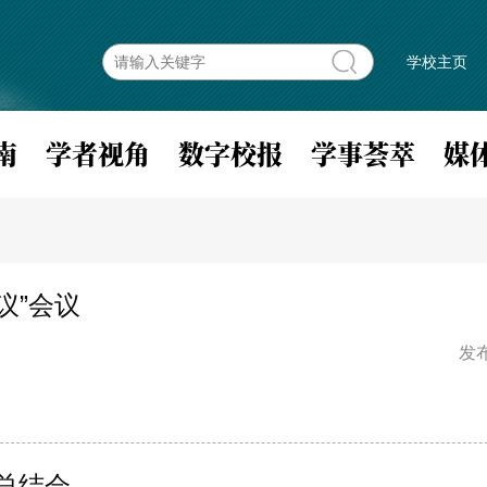
学校主页
南
学者视角
数字校报
学事荟萃
媒
议”会议
发布
总结会