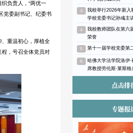
织负责人，“两优一
我校举行2026年新
3
区党委副书记、纪委书
学校党委书记孙彧主
我校教师团队在第六
4
荣誉
仰、重温初心，厚植全
第十一届学校党委第
5
征程，号召全体党员对
哈佛大学法学院洛伊
6
席教授劳伦斯·莱斯格
点击排
专题报