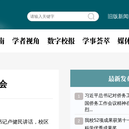
旧版新闻
南
学者视角
数字校报
学事荟萃
媒
最新发
会
习近平总书记对侨务
1
国侨务工作会议精神
烈...
我校52项成果获第十
2
书记卢健民讲话，校区
科学优秀成果奖