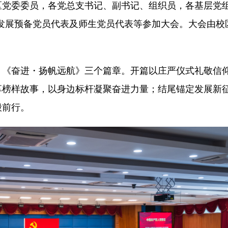
党委委员，各党总支书记、副书记、组织员，各基层党组
发展预备党员代表及师生党员代表等参加大会。大会由校
》《奋进・扬帆远航》三个篇章。开篇以庄严仪式礼敬信
享榜样故事，以身边标杆凝聚奋进力量；结尾锚定发展新
毅前行。