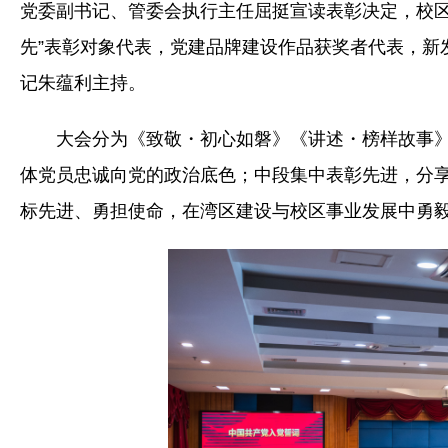
党委副书记、管委会执行主任屈挺宣读表彰决定，校区
先”表彰对象代表，党建品牌建设作品获奖者代表，新
记朱蕴利主持。
大会分为《致敬・初心如磐》《讲述・榜样故事
体党员忠诚向党的政治底色；中段集中表彰先进，分
标先进、勇担使命，在湾区建设与校区事业发展中勇