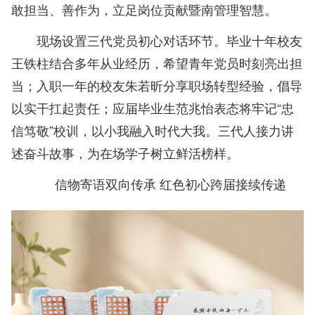
敢担当、善作为，立足岗位贡献暨南管理智慧。
现场设置三代党员初心对话环节。毕业十年校友
王铁柱结合多年从业经历，希望青年党员时刻亮出担
当；入职一年的校友朱若昕分享职场转型经验，倡导
以实干扛起责任；应届毕业生范兆怡表态将牢记“忠
信笃敬”校训，以小我融入时代大我。三代人接力讲
述奋斗故事，为在场学子树立鲜活榜样。
信物寄语双向
传承 红色
初心跨届接续传递