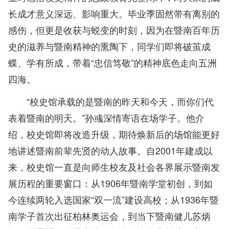
长成才意义深远、影响重大。毕业季固然带有离别的
感伤，但更是收获与蜕变的时刻，因为在暨南百年历
史的滋养与暨南精神的熏陶下，同学们即将破茧成
蝶、学有所成，带着“忠信笃敬”的精神底色走向五洲
四海。
“校史馆承载的是暨南的昨天和今天，而你们代
表着暨南的明天。”孙彧深情寄语在场学子。他介
绍，校史馆即将改造升级，期待焕新后的场馆能更好
地讲述暨南前辈先贤的动人故事。自2001年建成以
来，校史馆一直是向师生校友及社会各界展示暨南发
展历程的重要窗口：从1906年暨南学堂初创，到如
今连续两轮入选国家“双一流”建设高校；从1936年暨
南学子首次出征柏林奥运会，到当下暨南健儿苏炳