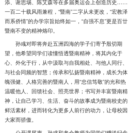
添、谢思埸、陈艾森等在多届奥运会上创造历史……
一百二十载风雨兼程，“暨南”二字从未更改，“宏教泽
而系侨情”的办学宗旨始终如一，“自强不息”更是百廿
暨南不变的精神烙印。
孙彧对即将奔赴五洲四海的学子们寄予殷切期
望，他希望同学们读懂悟透暨南精神，将其内化于
心、外化于行，从中汲取与自我相处、与他人同行、
与社会同频的智慧；传承和弘扬暨南精神，成长为体
魄强健、人格完善的暨南人，用“忠信笃敬”的光和热
温暖他人、回馈社会、照亮世界；书写并丰富暨南精
神，让自己学习、生活、奋斗的故事成为暨南校史的
鲜活素材，进而转化为更多人前行的动力，让母校因
大家而骄傲。
公开课尾声，孙彧和参会教师为同学们赠送纪念