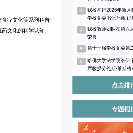
我校举行2026年新
3
学校党委书记孙彧主
与食疗文化等系列科普
我校教师团队在第六
4
医药文化的科学认知。
荣誉
第十一届学校党委第
5
哈佛大学法学院洛伊
6
席教授劳伦斯·莱斯格
点击排
专题报