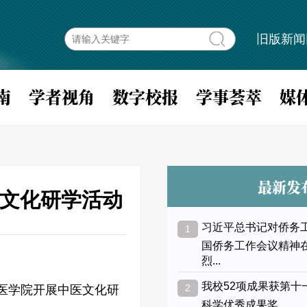
旧版新闻
南
学者视角
数字校报
学事荟萃
媒
最新发
文化研学活动
习近平总书记对侨务
1
国侨务工作会议精神
烈...
我校52项成果获第十
2
中医学院开展中医文化研
科学优秀成果奖