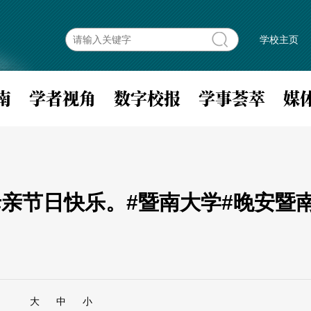
学校主页
南
学者视角
数字校报
学事荟萃
媒
亲节日快乐。#暨南大学#晚安暨
大
中
小