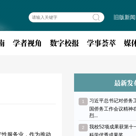
旧版新闻
南
学者视角
数字校报
学事荟萃
媒
最新发
习近平总书记对侨务
1
国侨务工作会议精神
烈...
我校52项成果获第十
2
产性服务业，作为推动
科学优秀成果奖