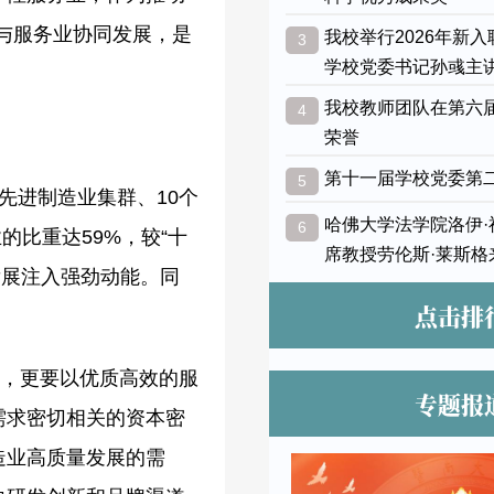
业与服务业协同发展，是
我校举行2026年新
3
学校党委书记孙彧主
我校教师团队在第六
4
荣誉
第十一届学校党委第
5
先进制造业集群、10个
哈佛大学法学院洛伊
6
的比重达59%，较“十
席教授劳伦斯·莱斯格
发展注入强劲动能。同
点击排
同，更要以优质高效的服
专题报
需求密切相关的资本密
造业高质量发展的需