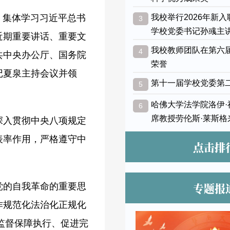
议，集体学习习近平总书
我校举行2026年新
3
学校党委书记孙彧主
近期重要讲话、重要文
我校教师团队在第六
4
共中央办公厅、国务院
荣誉
记夏泉主持会议并领
第十一届学校党委第
5
哈佛大学法学院洛伊
6
席教授劳伦斯·莱斯格
深入贯彻中央八项规定
表率作用，严格遵守中
点击排
专题报
党的自我革命的重要思
作规范化法治化正规化
监督保障执行、促进完