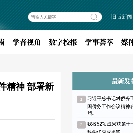
旧版新闻
南
学者视角
数字校报
学事荟萃
媒
最新发
件精神 部署新
习近平总书记对侨务
1
国侨务工作会议精神
烈...
我校52项成果获第十
2
科学优秀成果奖