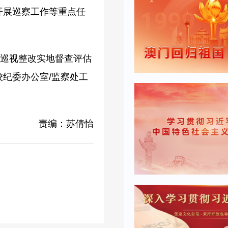
开展巡察工作等重点任
部巡视整改实地督查评估
纪委办公室/监察处工
责编：苏倩怡