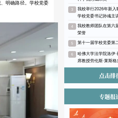
识、明确路径。
学
校党委
我校举行2026年新
3
学校党委书记孙彧主
我校教师团队在第六
4
荣誉
第十一届学校党委第
5
哈佛大学法学院洛伊
6
席教授劳伦斯·莱斯格
点击排
专题报