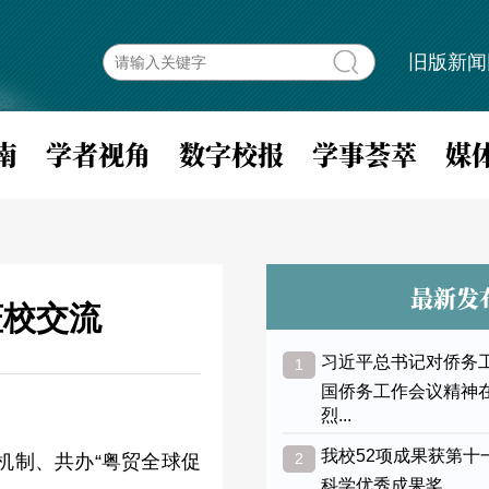
旧版新闻
南
学者视角
数字校报
学事荟萃
媒
最新发
莅校交流
习近平总书记对侨务
1
国侨务工作会议精神
烈...
我校52项成果获第十
2
机
制、共办
“粤贸全球促
科学优秀成果奖