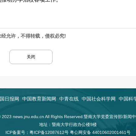
未经允许，不得转载，侵权必究!
关闭
国日报网
中国教育新闻网
中青在线
中国社会科学网
中国科
t © 2023 news.jnu.edu.cn All Rights Reserved.暨南大学党委宣传部/
地址：暨南大学行政办公楼9楼
ICP备案号：
粤ICP备12087612号
粤公网安备 44010602001461号