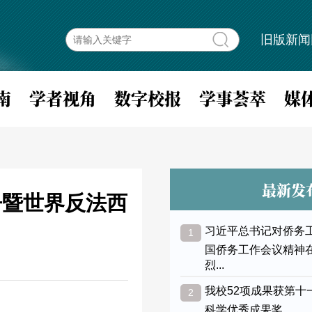
旧版新闻
南
学者视角
数字校报
学事荟萃
媒
最新发
争暨世界反法西
习近平总书记对侨务
1
国侨务工作会议精神
烈...
我校52项成果获第十
2
科学优秀成果奖