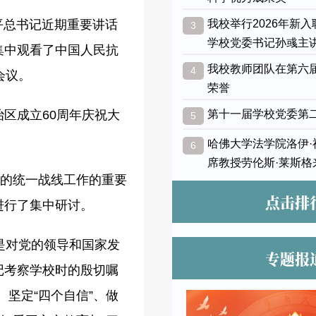
平总书记近期重要讲话
我校举行2026年新
3
学校党委书记孙彧主
集中观看了中国人民抗
我校教师团队在第六
4
会议。
荣誉
区成立60周年庆祝大
第十一届学校党委第
5
哈佛大学法学院洛伊
6
席教授劳伦斯·莱斯格
党的统一战线工作的重要
点击排
进行了集中研讨。
是对党的领导和国家发
专题报
记考察学校时的殷切嘱
坚定“四个自信”、做