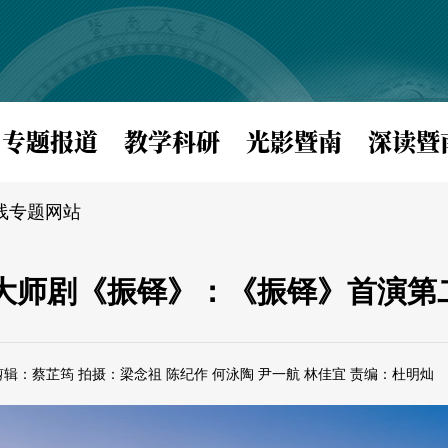
专题报道
教学科研
光影暨南
深读暨
线专题网站
大师剧《振铎》：《振铎》首演第
辑：蔡芷筠 拍摄：梁念祖 陈纪作 何泳陶 尹一航 林佳宜 责编：杜明灿