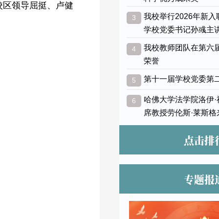
校区领导屈挺、卢健
我校举行2026年新
3
学校党委书记孙彧主
我校教师团队在第六
4
荣誉
第十一届学校党委第
5
哈佛大学法学院洛伊
6
席教授劳伦斯·莱斯格
点击排
专题报