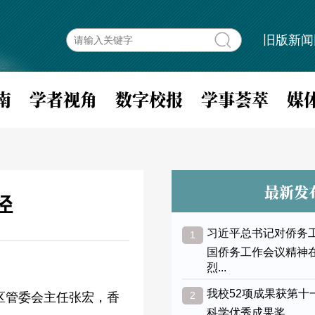
旧版新闻
南
学者视角
数字校报
学事荟萃
媒
最新发
径
习近平总书记对侨务
1
国侨务工作会议精神
烈...
我校52项成果获第十
2
区管委会主任张宏，香
科学优秀成果奖