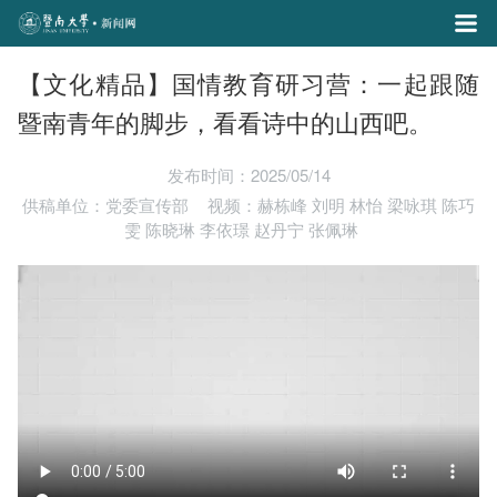
【文化精品】国情教育研习营：一起跟随
暨南青年的脚步，看看诗中的山西吧。
发布时间：2025/05/14
供稿单位：党委宣传部
视频：赫栋峰 刘明 林怡 梁咏琪 陈巧
雯 陈晓琳 李依璟 赵丹宁 张佩琳