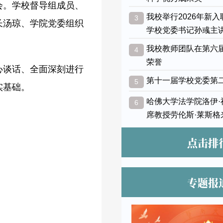
会。学校督导组成员、
我校举行2026年新
3
长汤琼、学院党委组织
学校党委书记孙彧主
我校教师团队在第六
4
荣誉
心谈话、全面深刻进行
第十一届学校党委第
5
实基础。
哈佛大学法学院洛伊
6
席教授劳伦斯·莱斯格
点击排
专题报