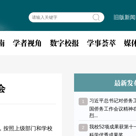
旧版新闻
南
学者视角
数字校报
学事荟萃
媒
最新发
会
习近平总书记对侨务
1
国侨务工作会议精神
烈...
我校52项成果获第十
2
，按照上级部门和学校
科学优秀成果奖