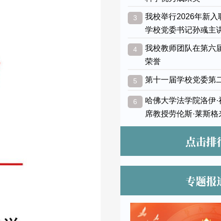
我校举行2026年新
3
学校党委书记孙彧主
我校教师团队在第六
4
荣誉
第十一届学校党委第
5
哈佛大学法学院洛伊
6
席教授劳伦斯·莱斯格
点击排
专题报