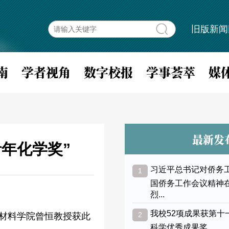
旧版新闻
南
学者视角
数字校报
学事荟萃
媒
最新发
年化学奖”
习近平总书记对侨务
1
国侨务工作会议精神
烈...
我校52项成果获第十
2
与材料学院曾恒教授获此
科学优秀成果奖