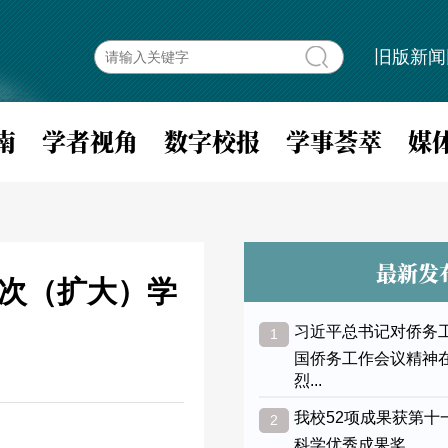
旧版新闻
南
学者视角
数字校报
学事荟萃
媒
最新发
1次（扩大）学
习近平总书记对侨务
1
国侨务工作会议精神
烈...
我校52项成果获第十
2
科学优秀成果奖