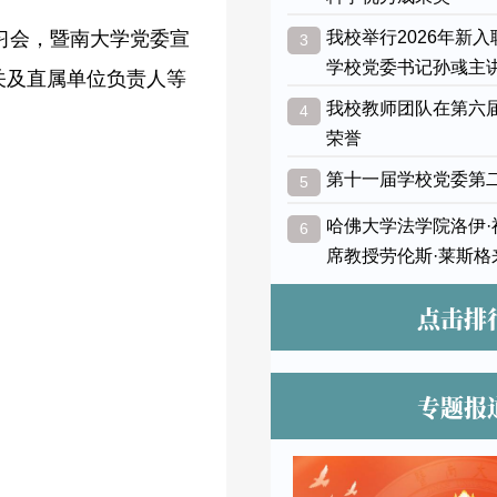
学习会，暨南大学党委宣
我校举行2026年新
3
学校党委书记孙彧主
关及直属单位负责人等
我校教师团队在第六
4
荣誉
第十一届学校党委第
5
哈佛大学法学院洛伊
6
席教授劳伦斯·莱斯格
点击排
专题报