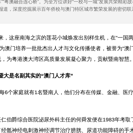
“粤澳融合连心桥”。为全方位讲好“一校与一城”发展共荣精彩故
专题报道，深度挖掘展示百年侨校与澳门特区城市繁荣发展的密切
5年来，这座南海之滨的莲花小城焕发出别样生机，在“一国
断为澳门培养一批批杰出人才与文化传播使者，被誉为“澳
流，为粤港澳大湾区高质量发展凝心聚力，贡献暨南智慧
暨大是名副其实的“澳门人才库”
均每6个家庭就有1名暨南人，他们分布在传媒、金融、医
任仁伯爵综合医院泌尿外科主任的何舜发便在1983年考
经骶神经电刺激神经调节治疗膀胱、尿道功能障碍的手术