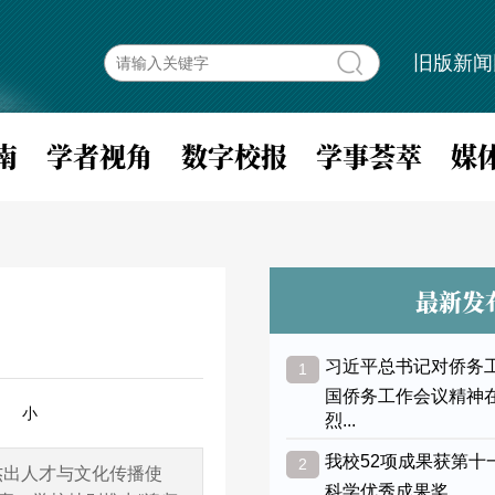
旧版新闻
南
学者视角
数字校报
学事荟萃
媒
最新发
习近平总书记对侨务
1
国侨务工作会议精神
小
烈...
我校52项成果获第十
2
批杰出人才与文化传播使
科学优秀成果奖