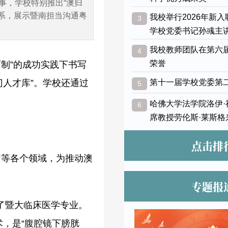
事，学校特别推出“澳归
联系，展示暨南担当沟通粤
我校举行2026年新
3
学校党委书记孙彧主
我校教师团队在第六
4
荣誉
两制”的成功实践下书写
门人才库”。学校还通过
第十一届学校党委第
5
。
哈佛大学法学院洛伊
6
席教授劳伦斯·莱斯格
点击排
疗等各个领域，为推动澳
专题报
取了暨大临床医学专业。
，是“腹腔镜下膀胱