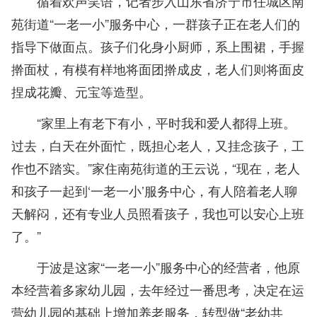
循着欢声笑语，记者步入山东省济宁市任城区南
苑街道“一老一小”服务中心，一群孩子正在老人们的
指导下做面点。孩子们化身小厨师，系上围裙，手握
擀面杖，有模有样地将面团擀成皮，老人们则将面皮
捏成花瓣、元宝等造型。
“家里上有老下有小，平时我和爱人都得上班。
过去，白天在外面忙，既担心老人，又挂念孩子，工
作也不踏实。”家住南苑街道的王云说，“现在，老人
和孩子一起到‘一老一小’服务中心，有人陪着老人聊
天解闷，还有专业人员照看孩子，我也可以安心上班
了。”
于波是这家“一老一小”服务中心的经营者，他原
本经营着多家幼儿园，去年经过一番思考，决定在运
营幼儿园的基础上增加养老服务，转型做“老幼共