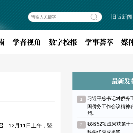
旧版新闻
南
学者视角
数字校报
学事荟萃
媒
最新发
习近平总书记对侨务
1
国侨务工作会议精神
烈...
我校52项成果获第十
2
，12月11日上午，暨
科学优秀成果奖