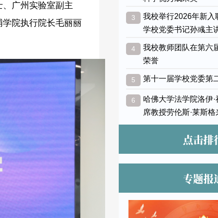
士、广州实验室副主
我校举行2026年新
3
埔学院执行院长毛丽丽
学校党委书记孙彧主
我校教师团队在第六
4
荣誉
第十一届学校党委第
5
哈佛大学法学院洛伊
6
席教授劳伦斯·莱斯格
点击排
专题报