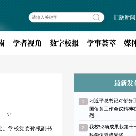
旧版新闻
南
学者视角
数字校报
学事荟萃
媒
最新发
习近平总书记对侨务
1
国侨务工作会议精神
小
烈...
我校52项成果获第十
2
会。学校党委孙彧副书
科学优秀成果奖