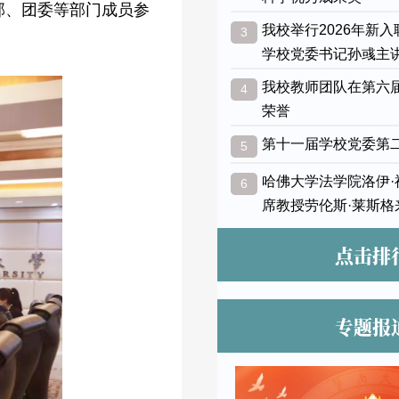
部、团委等部门成员参
我校举行2026年新
3
学校党委书记孙彧主
我校教师团队在第六
4
荣誉
第十一届学校党委第
5
哈佛大学法学院洛伊
6
席教授劳伦斯·莱斯格
点击排
专题报