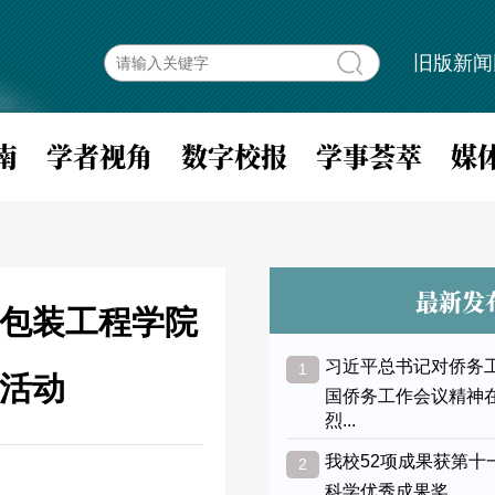
旧版新闻
南
学者视角
数字校报
学事荟萃
媒
最新发
包装工程学院
习近平总书记对侨务
1
”活动
国侨务工作会议精神
烈...
我校52项成果获第十
2
科学优秀成果奖