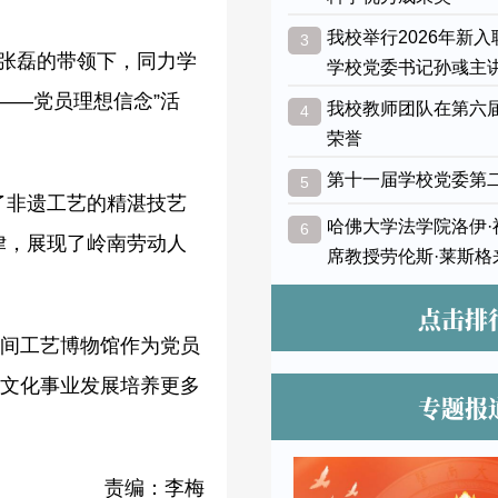
我校举行2026年新
3
记张磊的带领下，同力学
学校党委书记孙彧主
——党员理想信念”活
我校教师团队在第六
4
荣誉
第十一届学校党委第
5
了非遗工艺的精湛技艺
哈佛大学法学院洛伊
6
律，展现了岭南劳动人
席教授劳伦斯·莱斯格
点击排
民间工艺博物馆作为党员
文化事业发展培养更多
专题报
责编：李梅