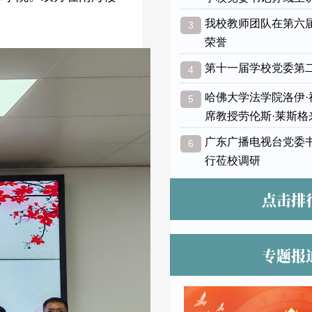
我校教师团队在第六
3
荣誉
第十一届学校党委第
4
哈佛大学法学院洛伊
5
席教授劳伦斯·莱斯格
广东广播电视台党委
6
行莅校调研
点击排
专题报