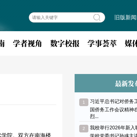
旧版新闻
南
学者视角
数字校报
学事荟萃
媒
最新发
习近平总书记对侨务
1
国侨务工作会议精神
烈...
我校举行2026年新
2
术学院。双方在南海楼
学校党委书记孙彧主