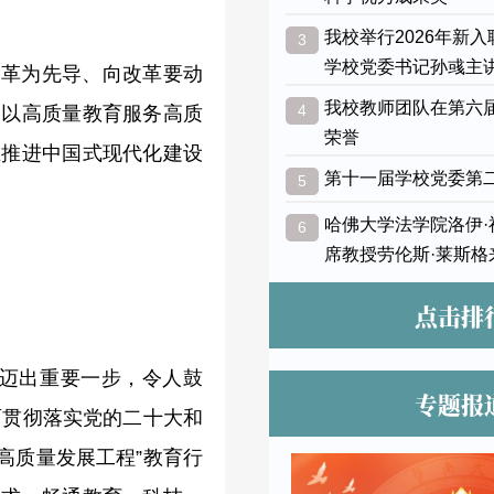
我校举行2026年新
3
学校党委书记孙彧主
改革为先导、向改革要动
我校教师团队在第六
4
，以高质量教育服务高质
荣誉
在推进中国式现代化建设
第十一届学校党委第
5
哈佛大学法学院洛伊
6
席教授劳伦斯·莱斯格
点击排
革迈出重要一步，令人鼓
专题报
面贯彻落实党的二十大和
高质量发展工程”教育行