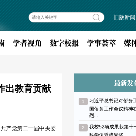
旧版新闻
南
学者视角
数字校报
学事荟萃
媒
最新发
作出教育贡献
习近平总书记对侨务
1
国侨务工作会议精神
烈...
我校52项成果获第十
2
国共产党第二十届中央委
科学优秀成果奖