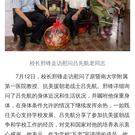
校长邢锋走访慰问吕先航老同志
7月12日，校长邢锋走访慰问了原暨南大学附属
第一医院教授、抗美援朝老战士吕先航。邢锋详细询
问了吕先航的身体近况和生活状况，并嘱咐他保重身
体，在身体条件允许的情况下继续发挥余热，一如既
往关心支持学校发展。吕先航分享了参加抗美援朝战
争和学校工作的经历，对党和国家对他的培养表示衷
心感谢。他表示，作为学校“五老”宣讲团的成员，他