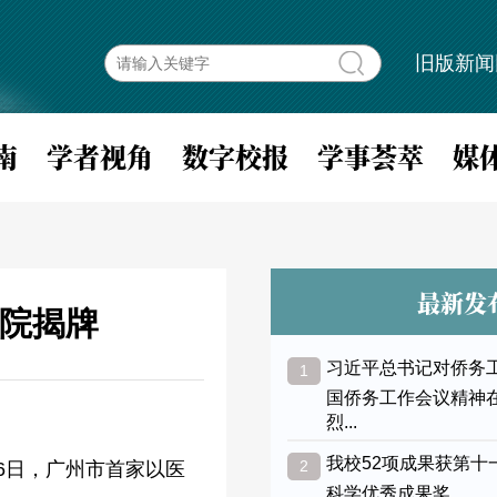
旧版新闻
南
学者视角
数字校报
学事荟萃
媒
最新发
院揭牌
习近平总书记对侨务
1
国侨务工作会议精神
烈...
我校52项成果获第十
2
6日，广州市首家以医
科学优秀成果奖