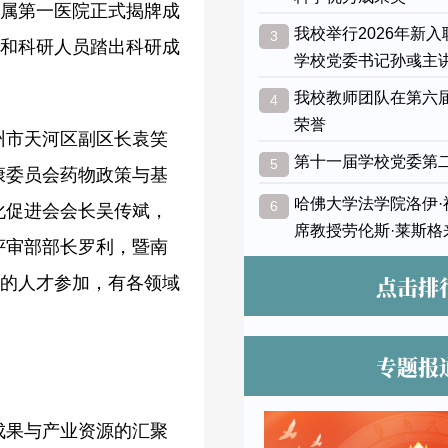
附属第一医院正式揭牌成
我校举行2026年新
3
生和科研人员踏出科研成
学校党委书记孙彧主
我校教师团队在第六
4
荣誉
州市天河区副区长袁笑
第十一届学校党委第
5
康委员会药物政策与基
哈佛大学法学院洛伊
6
化促进会会长吴传斌，
席教授劳伦斯·莱斯格
评审部部长罗利，暨南
点击排
上的人才参加，有各领域
专题报
成果与产业资源的汇聚