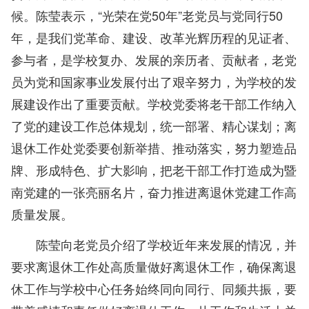
候。陈莹表示，“光荣在党50年”老党员与党同行50
年，是我们党革命、建设、改革光辉历程的见证者、
参与者，是学校复办、发展的亲历者、贡献者，老党
员为党和国家事业发展付出了艰辛努力，为学校的发
展建设作出了重要贡献。学校党委将老干部工作纳入
了党的建设工作总体规划，统一部署、精心谋划；离
退休工作处党委要创新举措、推动落实，努力塑造品
牌、形成特色、扩大影响，把老干部工作打造成为暨
南党建的一张亮丽名片，奋力推进离退休党建工作高
质量发展。
陈莹向老党员介绍了学校近年来发展的情况，并
要求离退休工作处高质量做好离退休工作，确保离退
休工作与学校中心任务始终同向同行、同频共振，要