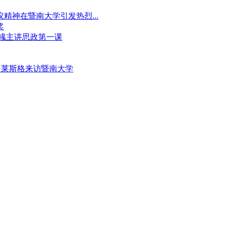
神在暨南大学引发热烈...
奖
孙彧主讲思政第一课
·莱斯格来访暨南大学