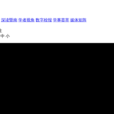
深读暨南
学者视角
数字校报
学事荟萃
媒体矩阵
注
中
小