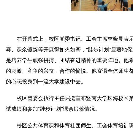
在开幕式上，校区党委书记、工会主席林晓灵表
赛、课余锻炼等开展得如火如荼，“跬步计划”显著地
是培养学生顽强拼搏、团结奋进精神的重要阵地。他
的刺激、竞争的兴奋、合作的愉悦。他寄语全体师生
的心态投身到一流大学建设中去。
校区管委会执行主任屈挺宣布暨南大学珠海校区第
试成绩和参加“跬步计划”课余锻炼情况。
校区公共体育课和体育社团师生、工会体育培训