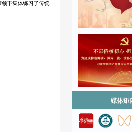
带领下集体练习了传统
媒体矩