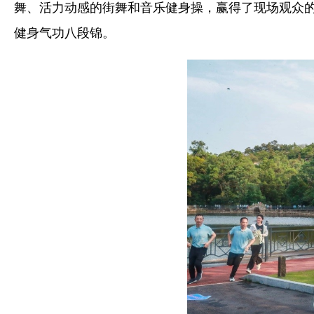
舞、活力动感的街舞和音乐健身操，赢得了现场观众
健身气功八段锦。