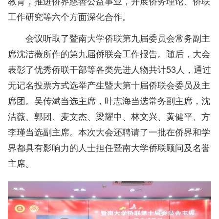
教育，推进侨界慈善公益事业，开展侨务理论、侨联
工作研究等六个方面深化合作。
会议听取了暨南大学侨联第九届委员会常务副主
席沈洁薇所作的第九届侨联会工作报告。随后，大会
表彰了优秀侨联干部等各类先进人物共计53人，通过
无记名投票方式选举产生暨大第十届侨联会委员及主
席团。吴传斌当选主席，叶志海当选常务副主席，沈
洁薇、郭团、麦文杰、梁耀中、林文兴、黄健平、方
李瑾当选副主席。本次大会还聘请了一批在侨界和学
界都具有影响力的人士担任暨南大学侨联顾问及名誉
主席。