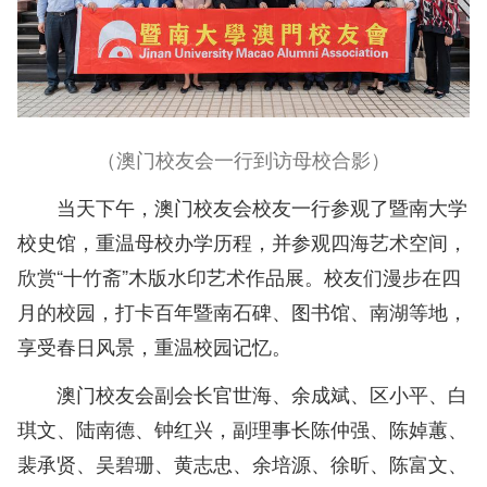
（澳门校
友会一行到访母校合影）
当天下午，澳门校友会校友一行参观了暨南大学
校史馆，重温母校办学历程，并参观四海艺术空间，
欣赏“十竹斋”木版水印艺术作品展。校友们漫步在四
月的校园，打卡百年暨南石碑、图书馆、南湖等地，
享受春日风景，重温校园记忆。
澳门校友
会
副
会
长
官
世海、余成斌、区
小平、白
琪文、陆南德、钟红兴，副理事长陈仲强、陈婥蕙、
裴承贤、吴碧珊、黄志忠、余培源、徐昕、陈富文、