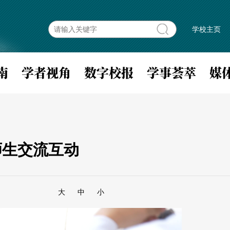
学校主页
南
学者视角
数字校报
学事荟萃
媒
师生交流互动
大
中
小