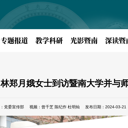
专题报道
教学科研
光影暨南
深读暨
林郑月娥女士到访暨南大学并与
：党委宣传部
视频：曾千芝 陈纪作 杜明灿
发布日期：2024-03-21