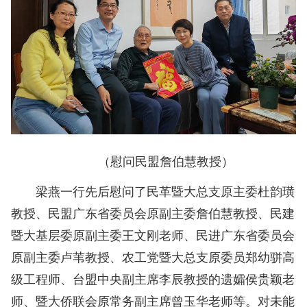
（
慰问民盟詹伯慧教授
）
梁燕一行先后慰问了民革暨大总支原主委杜韵璜
教授、民盟广东省委员会原副主委詹伯慧教授、民建
暨大基层委原副主委王文刚老师、民进广东省委员会
原副主委卢苇教授、农工党暨大总支原委员郑幼骈高
级工程师、台盟中央副主席李辰教授的遗孀侯贵颖老
师、暨大侨联会原常务副主席曾玉华老师等。对未能