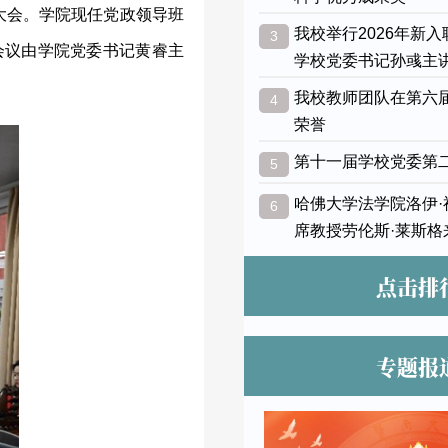
程大会。学院现任党政领导班
我校举行2026年新
3
会议由学院党委书记黄睿主
学校党委书记孙彧主
我校教师团队在第六
4
荣誉
第十一届学校党委第
5
哈佛大学法学院洛伊
6
席教授劳伦斯·莱斯格
点击排
专题报