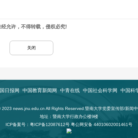
未经允许，不得转载，侵权必究!
关闭
国日报网
中国教育新闻网
中青在线
中国社会科学网
中国科
t © 2023 news.jnu.edu.cn All Rights Reserved.暨南大学党委宣传部/
地址：暨南大学行政办公楼9楼
ICP备案号：
粤ICP备12087612号
粤公网安备 44010602001461号