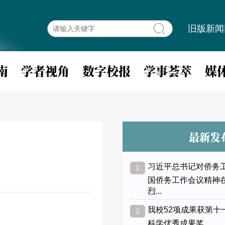
旧版新闻
南
学者视角
数字校报
学事荟萃
媒
最新发
习近平总书记对侨务
1
国侨务工作会议精神
烈...
我校52项成果获第十
2
科学优秀成果奖