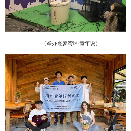
（举办逐梦湾区·青年说）