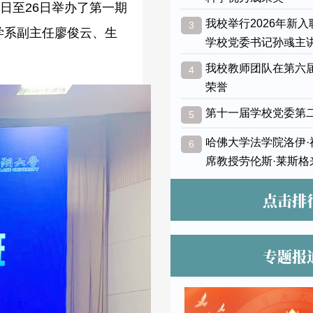
日至26日举办了第一期
我校举行2026年新
3
学系副主任廖俊云、生
学校党委书记孙彧主
我校教师团队在第六
4
荣誉
第十一届学校党委第
5
哈佛大学法学院洛伊
6
席教授劳伦斯·莱斯格
点击排
专题报