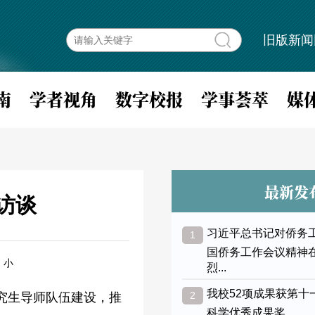
旧版新闻
南
学者视角
数字校报
学事荟萃
媒
最新发
访谈
习近平总书记对侨务
1
国侨务工作会议精神
小
烈...
我校52项成果获第十
2
究生导师队伍建设，推
科学优秀成果奖