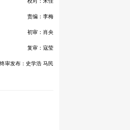
校对：宋佳
责编：李梅
初审：肖央
复审：寇莹
终审发布：史学浩
马民