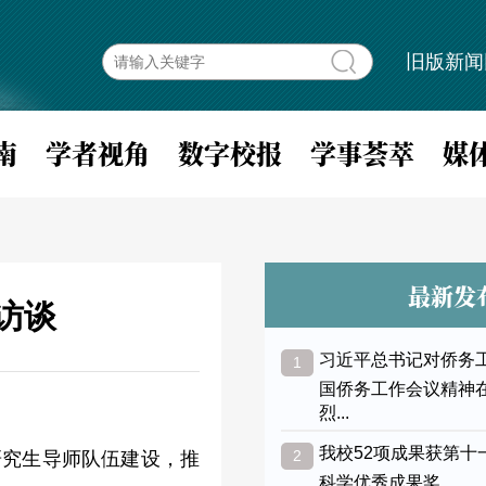
旧版新闻
南
学者视角
数字校报
学事荟萃
媒
最新发
访谈
习近平总书记对侨务
1
国侨务工作会议精神
烈...
我校52项成果获第十
2
研究生导师队伍建设，推
科学优秀成果奖