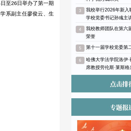
日至26日举办了第一期
我校举行2026年新
3
场学系副主任廖俊云、生
学校党委书记孙彧主
我校教师团队在第六
4
荣誉
第十一届学校党委第
5
哈佛大学法学院洛伊
6
席教授劳伦斯·莱斯格
点击排
专题报