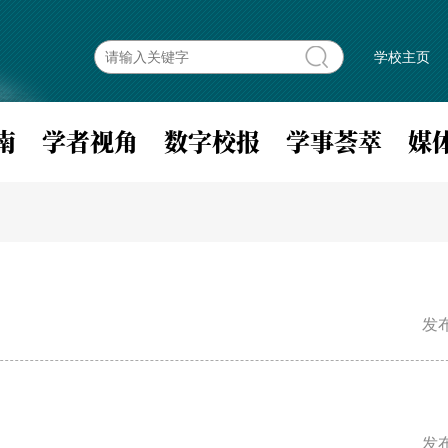
学校主页
南
学者视角
数字校报
学事荟萃
媒
发布
发布