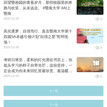
回望暨南园的青葱岁月，那些校园里的奔
跑与欢笑，从未远去。 #暨南大学 #AI上
暨南
2025-12-24
0
高光逐梦，自强笃行。直击暨南大学第十
四届5A卓越引领计划“自强之星”答辩现
场！
2025-12-29
0
考研日将至，柔和的灯光洒在书页上，你
低头学习的样子自带光芒，这份坚持，一
定会成为你未来回忆里最珍贵、最温暖的
力量。晚安，暨南的你。#暨南大学#晚安
2025-12-24
0
暨南
上一页
下一页