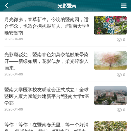
光影暨南
月光微凉，春草新生。今晚的暨南园，适
合怀念，也适合拥抱眼前人。#暨南大学#
晚安暨南
2026-04-09
0
光影斑驳处，暨南春色如莫奈笔触般晕染
开——新绿如烟，花影似梦，柔光碎影入
画来。
2026-04-09
0
暨南大学医学校友联谊会正式成立！全球
暨医人聚力赋能共建新平台#暨南大学#医
学部
2026-04-09
0
等你！等你！在暨南春天里，等一个好消